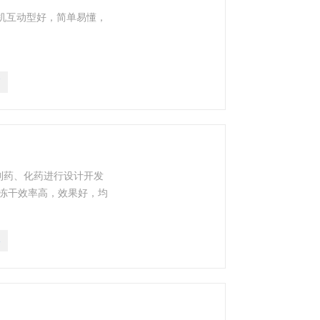
人机互动型好，简单易懂，
7
生物制药、化药进行设计开发
冻干效率高，效果好，均
3