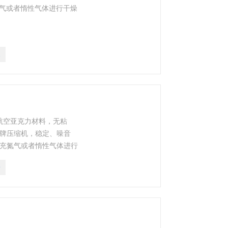
氮气或者惰性气体进行干燥
2
采用航空亚克力材料，无粘
品牌压缩机，稳定、噪音
可充氮气或者惰性气体进行
9