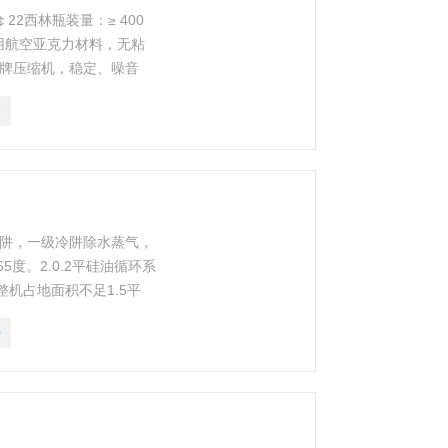
 ￠22西林瓶装量：≥ 400
门采用航空亚克力材料，无粘
品牌压缩机，稳定、噪音
配置进口液压系统，压塞平
5
双冷阱，一级冷阱除水蒸气，
度。2.0.2平硅油循环系
机占地面积不足1.5平
0