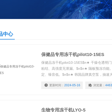
品中心
保健品专用冻干机pilot10-15ES
保健品冻干机pilot10-15ES$n★ 干燥仓
粘结、高强度无泄漏。$n$n★ 隔板预冻功能。
定、噪音低。$n$n★ 韩国品牌真空泵，抽速大
氮气或者惰性气体进行干燥后的保存。
更新时间：
2024-05-16
浏览量：
446
生物专用冻干机LYO-5