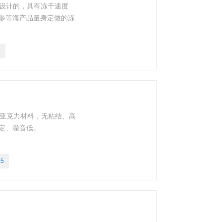
品设计的，具有冻干速度
参等海产品量身定做的冻
5
航空亚克力材料，无粘结、高
定、噪音低。
05