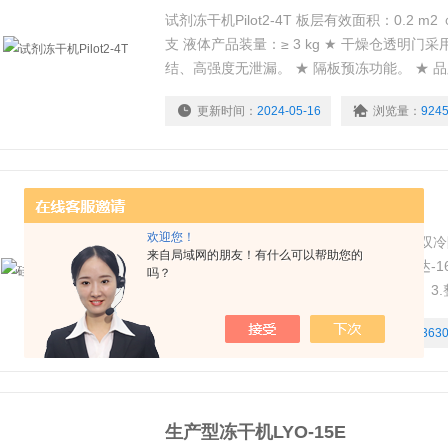
试剂冻干机Pilot2-4T 板层有效面积：0.2 m2
支 液体产品装量：≥ 3 kg ★ 干燥仓透明
结、高强度无泄漏。 ★ 隔板预冻功能。 ★ 
低。 ★ 品牌真空泵，抽速大、噪音低。 ★ 
更新时间：
2024-05-16
浏览量：
924
稳安全。
硅油冻干机Pilot2-4M
欢迎您！
硅油冻干机Pilot2-4M可实现如下功能：1.
来自局域网的朋友！有什么可以帮助您的
二级冷阱凝结有机溶剂蒸汽，冷凝温度可达-165
吗？
统，可实现托盘冻干机及多个外挂瓶冻干。3.整
方，节省空间。
更新时间：
2024-05-16
浏览量：
363
生产型冻干机LYO-15E