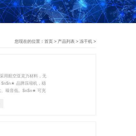
您现在的位置：
首页
>
产品列表
>
冻干机
>
透明门采用航空亚克力材料，无
$n$n★ 品牌压缩机，稳
、噪音低。$n$n★ 可充
3