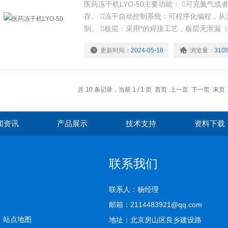
医药冻干机LYO-50主要功能： 可充氮气
存。 冻干自动控制系统：可程序化编程，
制。 板层：采用*的焊接工艺，板层无泄漏（
测试系统：可在解析干燥阶段结束后自动进行
更新时间：
2024-05-16
浏览量：
310
含水率到达标准要求。
共 10 条记录，当前 1 / 1 页 首页 上一页 下一页 末
闻资讯
产品展示
技术支持
资料下载
联系我们
联系人：杨经理
邮箱：2114483921@qq.com
司
站点地图
地址：北京房山区良乡建设路