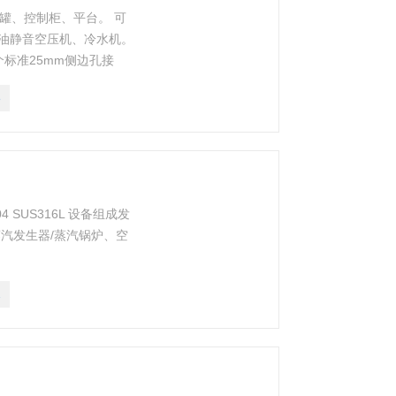
发酵罐、控制柜、平台。 可
油静音空压机、冷水机。
个标准25mm侧边孔接
蒸汽灭菌的放料、取样口。
8
4 SUS316L 设备组成发
汽发生器/蒸汽锅炉、空
1