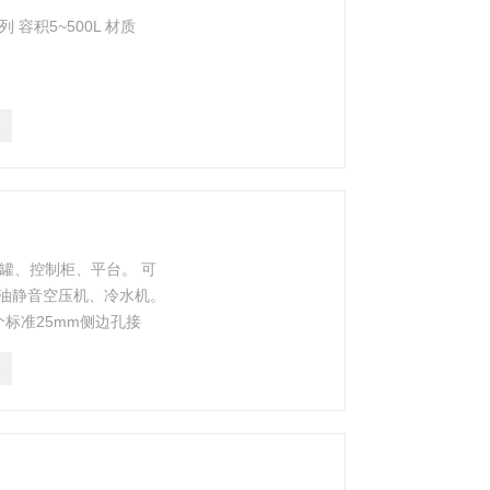
列 容积5~500L 材质
1
发酵罐、控制柜、平台。 可
油静音空压机、冷水机。
个标准25mm侧边孔接
蒸汽灭菌的放料、取样口。
2
调速或变频无级调速。