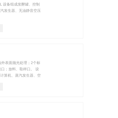
316L 设备组成发酵罐、控制
蒸汽发生器、无油静音空压
7
；内外表面抛光处理；2个标
头接口；放料、取样口。 设
程计算机、蒸汽发生器、空
2