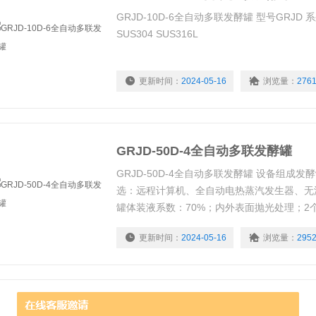
GRJD-10D-6全自动多联发酵罐 型号GRJD 系
SUS304 SUS316L
更新时间：
2024-05-16
浏览量：
276
GRJD-50D-4全自动多联发酵罐
GRJD-50D-4全自动多联发酵罐 设备组成
选：远程计算机、全自动电热蒸汽发生器、无
罐体装液系数：70%；内外表面抛光处理；2
pH、DO传感器，1个温度探头侧边接口；可
更新时间：
2024-05-16
浏览量：
295
电机选用伺服电机或交流减速电机，伺服无级
GRJD-20D-2全自动多联发酵罐