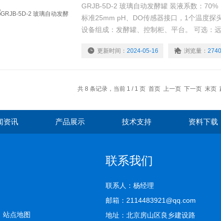
GRJB-5D-2 玻璃自动发酵罐 装液系数：7
标准25mm pH、DO传感器接口，1个温度
设备组成：发酵罐、控制柜、平台。 可选：
空压机、全自动灭菌锅、冷水机。
更新时间：
2024-05-16
浏览量：
274
共 8 条记录，当前 1 / 1 页 首页 上一页 下一页 末页
闻资讯
产品展示
技术支持
资料下载
联系我们
联系人：杨经理
邮箱：2114483921@qq.com
司
站点地图
地址：北京房山区良乡建设路