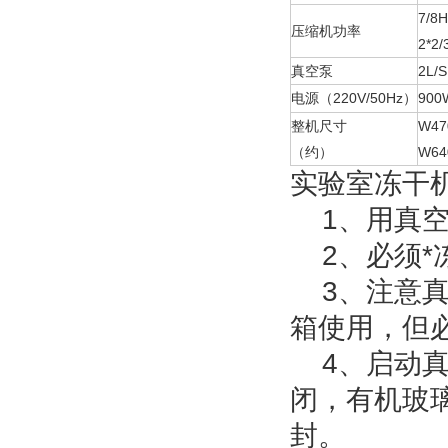
7/8
压缩机功率
2*2/
真空泵
2L/S
电源（
220V/50Hz
900
）
整机尺寸
W47
（约）
W64
实验室冻干
1、用真空
2、必须*
3、注意真
箱使用，但
4、启动真
闭，有机玻
封。