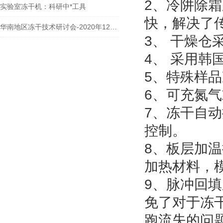
2、
冷阱除霜
实验室冻干机：科研中*工具
快，解决了
华南地区冻干技术研讨会-2020年12月6日
3、
干燥仓
4、
采用韩
5、
特殊样品
6、
可充氮气
7、
冻干自动
控制。
8、
板层加温
加热材料，
9、
脉冲回填
免了对于冻
跑流失的问