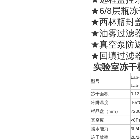
★6/8
★西林
★油雾
★真空泵
★回填
实验室冻干
Lab
型号
Lab
冻干面积
0.12
冷阱温度
-55
样品盘（
mm
?
20
）
真空度
<8Pa
捕水能力
3L/4
冻干效率
2L/