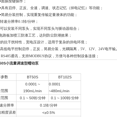
•
面膜按键操作；
•
具有启停、正反、全速，调速、状态记忆（掉电记忆）等功能；
•
简易分装控制，实现重复传输定量液体的功能；
转速分辨率
转/分钟；
0.1
可以安装不同泵头，实现不同泵头与驱动器组合；
电路板加喷三防漆工艺，达到防尘防潮效果；
*的抗干扰特性，宽电压设计，适用于复杂的供电环境；
高低电平控制启停，正反，简易分装，光耦隔离，
、
、
电平输
5V
12V
24V
通讯，支持
协议，方便与各种控制设备连接；
S485
MODBUS
T50S小流量调速型蠕动泵
术参数
BT50S
BT102S
0.0001
~
0.0001
量范围
190mL/min
~480mL/min
速范围
0.1
~ 50
0.1
~ 100
转/分钟
转/分钟
0.1
速分辨率
转/分钟
速精度误差
<±0.5%