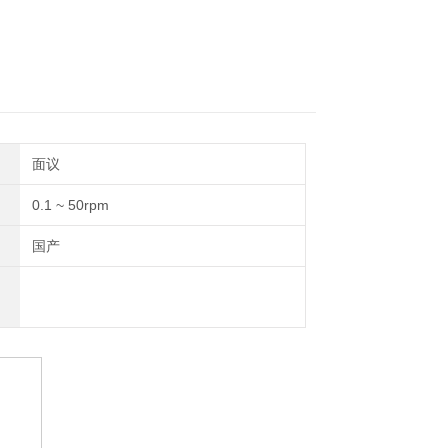
面议
0.1 ~ 50rpm
国产