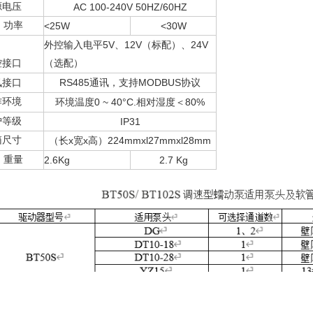
源电压
AC 100-240V 50HZ/60HZ
功率
<25W
<30W
5V
12V（
24V
外控输入电平
、
标配）、
控接口
（选配）
RS485
MODBUS
讯接口
通讯，支持
协议
作环境
0 ~
40°C.
＜80%
环境温度
相对湿度
护等级
IP31
箱尺寸
x
x
224mmxl27mmxl28mm
（长
宽
高）
重量
2.6Kg
2.
7
Kg