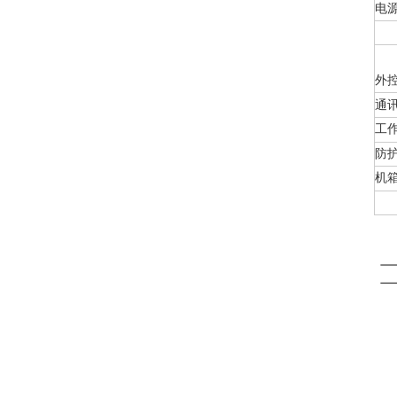
电
外
通
工
防
机