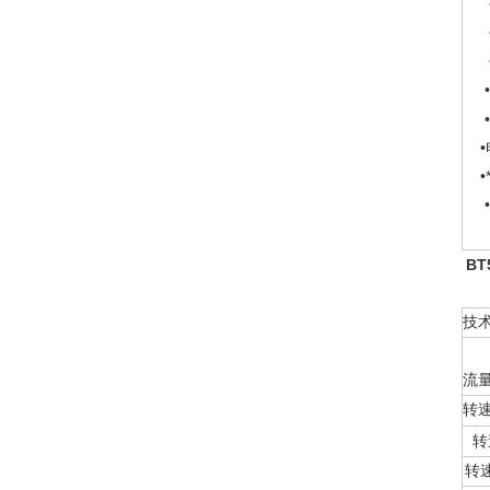
•
•
•
•
•
R
B
技
流
转
转
转