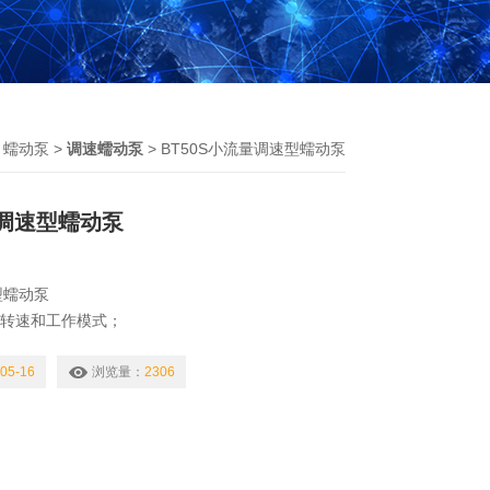
>
蠕动泵
>
调速蠕动泵
> BT50S小流量调速型蠕动泵
量调速型蠕动泵
型蠕动泵
显示转速和工作模式；
系统；
内控、外控、脚踏开关等工作状态；
05-16
浏览量：
2306