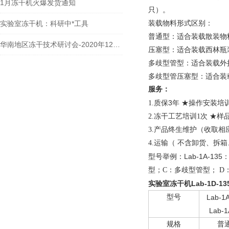
1月冻干机火爆发货通知
只）。
装载物料形式区别：
实验室冻干机：科研中*工具
普通型：适合装载散装物
华南地区冻干技术研讨会-2020年12月6日
压塞型：适合装载西林瓶
多歧型管型：适合装载外
多歧型管压塞型：适合装
服务：
3
1.
质保
年
★操作安装培训
2.冻干工艺培训1次 ★
3.产品终生维护（收取相
4.运输（ 不含卸货、拆
Lab-1A-135
型号举例：
型；C：多歧型管型； D
实验室冻干机
Lab-1D-1
型号
Lab-1
Lab-1
规格
普