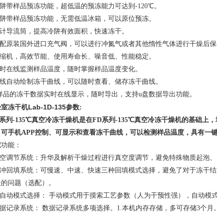
冷阱带样品预冻功能，超低温的预冻能力可达到-120℃。
.冷阱带样品预冻功能，无需低温冰箱，可以原位预冻。
.设计导流筒，提高冷阱有效面积，快速冻干。
.标配原装国外进口充气阀，可以进行冲氮气或者其他惰性气体进行干燥后保
.压缩机，高效节能、使用寿命长、噪音低、性能稳定。
.实时在线监测样品温度，随时掌握样品温度变化。
.在线自动绘制冻干曲线，可以随时查看、储存冻干曲线。
0.样品的冻干数据实时在线显示，随时导出，支持u盘数据导出功能。
室冻干机Lab-1D-135
参数:
系列
-135
℃
真空冷冻干燥机是在FD系列
-135
℃真空冷冻干燥机
的基础上，
、可手机APP控制、可显示和查看冻干曲线，可以检测样品温度，具有一
配功能：
.真空调节系统：升华及解析干燥过程进行真空度调节，避免特殊物质起泡
.脉冲回填系统：可慢速、中速、快速三种回填模式选择，避免了对于冻干
失的问题（选配）。
手自动模式选择：
手动模式用于摸索工艺参数（人为干预性强），自动模
数据记录系统：
数据记录系统多项选择。
1.
本机内存存储，多可存储
3
个月