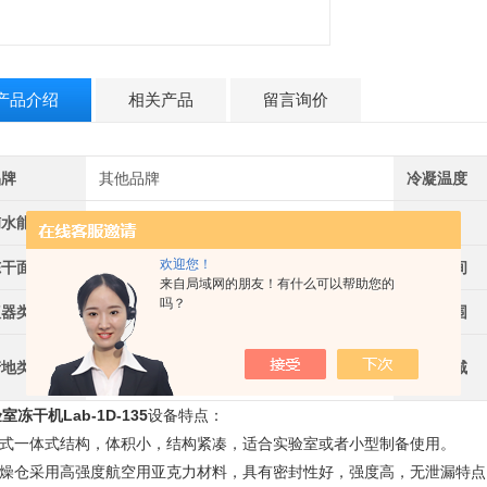
产品介绍
相关产品
留言询价
品牌
其他品牌
冷凝温度
捕水能力
4kg/h
真空度
欢迎您！
冻干面积
0.08m2
价格区间
来自局域网的朋友！有什么可以帮助您的
吗？
仪器类型
普通搁板型
适用范围
产地类别
国产
应用领域
室冻干机Lab-1D-135
设备特点：
.立式一体式结构，体积小，结构紧凑，适合实验室或者小型制备使用。
.干燥仓采用高强度航空用亚克力材料，具有密封性好，强度高，无泄漏特点