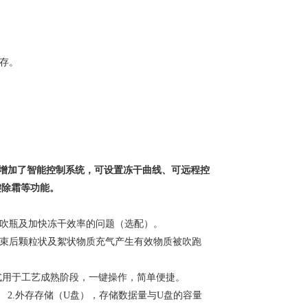
存。
增加了智能控制系统，可设置冻干曲线、可远程控
键除霜等功能。
、吹瓶及加快冻干效率的问题（选配）。
结束后颗粒状及絮状物质充气产生有效物质被吹跑
式用于工艺成熟阶段，一键操作，简单便捷。
。
2.
外存存储（
U
盘），存储数据量与
U
盘的容量