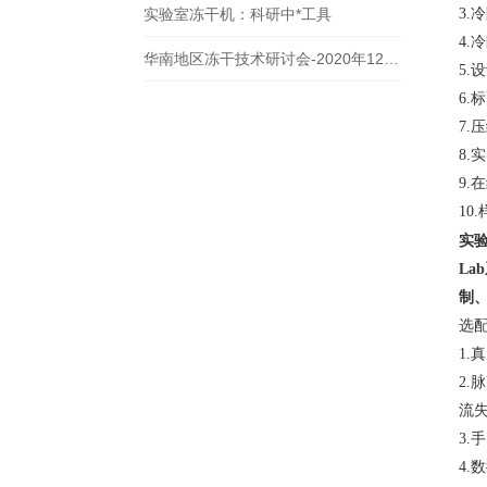
实验室冻干机：科研中*工具
3.
4
华南地区冻干技术研讨会-2020年12月6日
5
6
7
8
9
1
实验
Lab
制
选
1
2
流
3.
4.