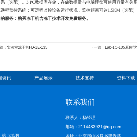
关系（选配）。
3.PC
数据库存储，存储数据量与电脑硬盘可使用容量有关
C
远程监控系统：可远程监控设备运行状况，监控距离可达
1.5KM
（选配）
们的服务：购买冻干机含冻干技术开发免费服务。
篇：
实验室冻干机FD-1E-135
下一篇：
Lab-1C-135原
闻资讯
产品展示
技术支持
资料下载
联系我们
联系人：杨经理
邮箱：2114483921@qq.com
司
站点地图
地址：北京房山区良乡建设路