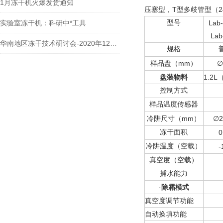
1月冻干机火爆发货通知
压塞型，T型多歧管型（2
实验室冻干机：科研中*工具
型号
Lab
Lab
华南地区冻干技术研讨会-2020年12月6日
规格
mm
样品盘（
）
∅
盘装物料
1.2L
控制方式
样品温度传感器
mm
2
冷阱尺寸（
）
∅
冻干面积
0
冷阱温度（空载）
-
真空度（空载）
捕水能力
·
除霜模式
真空度调节功能
自动换填功能