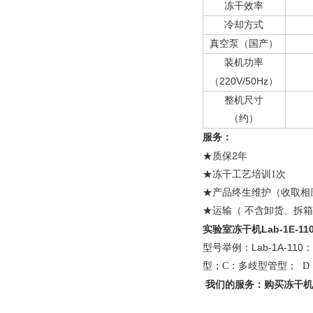
冻干效率
冷却方式
真空泵（国产）
装机功率
220V/50Hz
（
）
整机尺寸
（约）
服务：
2
★
质保
年
★冻干工艺培训1次
★产品终生维护（收取
★运输（ 不含卸货、拆
实验室冻干机Lab-1E-11
Lab-1A-110
型号举例：
：
型；C：多歧型管型； 
我们的服务：购买冻干机