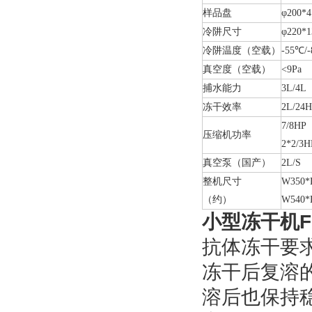
样品盘
φ200*4
冷阱尺寸
φ220*1
冷阱温度（空载）
-55℃/
真空度（空载）
<9Pa
捕水能力
3L/4L
冻干效率
2L/24H
7/8HP
压缩机功率
2*2/3H
真空泵（国产）
2L/S
整机尺寸
W350*
（约）
W540*
小型冻干机FD
抗体冻干要
冻干后复溶
溶后也保持