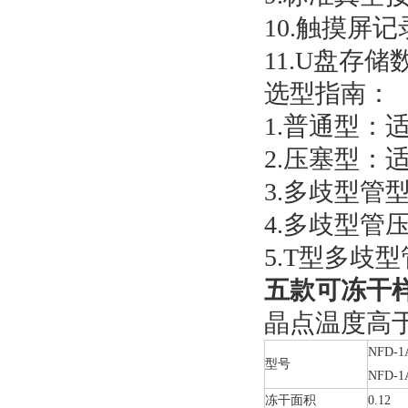
10.触摸屏
11.U
盘存储
选型指南：
1.普通型：
2.压塞型：
3.多歧型管
4.多歧型
5.T型多歧
五款可冻干
晶点温度高于
NFD-1
型号
NFD-1
冻干面积
0.12