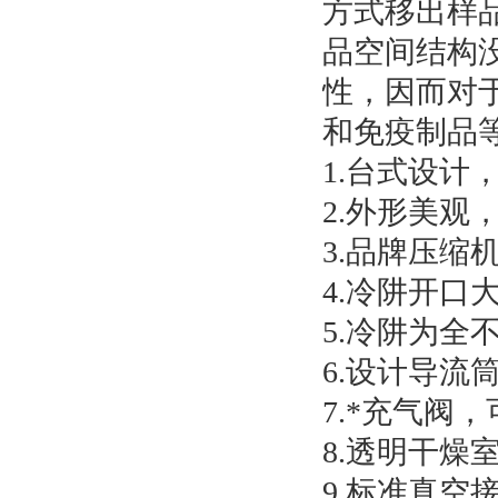
方式移出样
品空间结构
性，因而对
和免疫制品
1.台式设计
2.
外形美观
3.品牌压缩
4.冷阱开口
5.冷阱为
6.设计导
7.*充气阀
8.透明干
9.标准真空