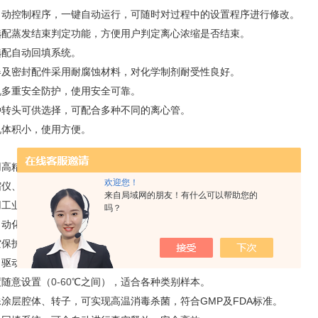
自动控制程序，一键自动运行，可随时对过程中的设置程序进行修改。
选配蒸发结束判定功能，方便用户判定离心浓缩是否结束。
选配自动回填系统。
器及密封配件采用耐腐蚀材料，对化学制剂耐受性良好。
机多重安全防护，使用安全可靠。
种转头可供选择，可配合多种不同的离心管。
机体积小，使用方便。
用高精度控温技术，实现梯度控温，确保蒸发过程热量补给的精度。
欢迎您！
缩仪、真空泵、冷阱独立模块，可自由组合。
来自局域网的朋友！有什么可以帮助您的
+PLC
用工业触摸屏
，人机互动性好，操作便捷、稳定可靠。
吗？
自动化程序，一键启动，快捷无忧。
空保护功能，防止制品形成冰晶（转速达到设定值后，再抽真空）。
力驱动，保证了真空密封性，即安全又高效。
0-60
度随意设置（
℃之间），适合各种类别样本。
GMP
及
FDA
殊涂层腔体、转子，可实现高温消毒杀菌，符合
标准。