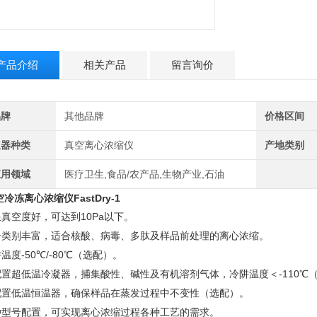
产品介绍
相关产品
留言询价
品牌
其他品牌
价格区间
仪器种类
真空离心浓缩仪
产地类别
应用领域
医疗卫生,食品/农产品,生物产业,石油
空冷冻离心浓缩仪
FastDry-1
10Pa
以下。
限真空度好，可达到
子类别丰富，适合核酸、病毒、多肽及样品前处理的离心浓缩。
-50
/-80
℃（选配）。
阱温度
℃
-110
配置超低温冷凝器，捕集酸性、碱性及有机溶剂气体，冷阱温度＜
℃
配置低温恒温器，确保样品在蒸发过程中不变性（选配）。
种型号配置，可实现离心浓缩过程各种工艺的需求。