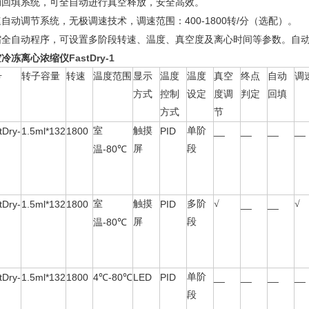
动回填系统，可全自动进行真空释放，安全高效。
400-1800
/
速自动调节系统，无极调速技术，调速范围：
转
分（选配）。
缩全自动程序，可设置多阶段转速、温度、真空度及离心时间等参数。自
空冷冻离心浓缩仪
FastDry-1
号
转子容量
转速
温度范围
显示
温度
温度
真空
终点
自动
调
方式
控制
设定
度调
判定
回填
方式
节
tDry-
1.5ml*132
1800
室
触摸
PID
单阶
__
__
__
__
-80
屏
段
温
℃
tDry-
1.5ml*132
1800
室
触摸
PID
多阶
√
__
__
√
-80
屏
段
温
℃
tDry-
1.5ml*132
1800
4
℃
-80
LED
PID
单阶
__
__
__
__
℃
段