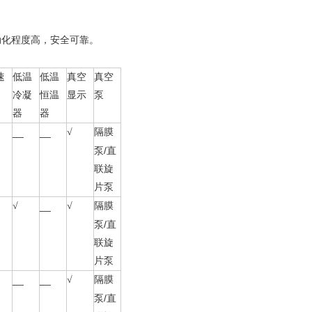
动化程度高，安全可靠。
速
低温
低温
真空
真空
冷凝
恒温
显示
泵
器
器
__
__
√
隔膜
/
泵
直
联旋
片泵
√
__
√
隔膜
/
泵
直
联旋
片泵
__
__
√
隔膜
/
泵
直