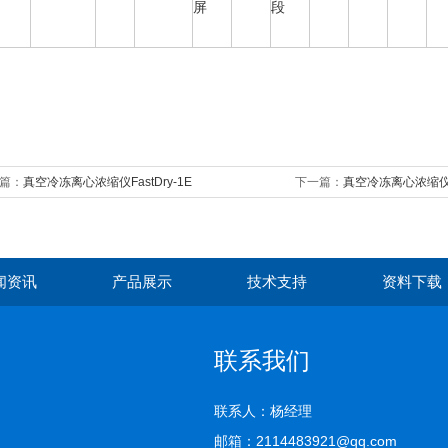
屏
段
篇：
真空冷冻离心浓缩仪FastDry-1E
下一篇：
真空冷冻离心浓缩仪Fa
闻资讯
产品展示
技术支持
资料下载
联系我们
联系人：杨经理
邮箱：2114483921@qq.com