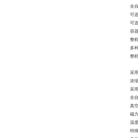
全
可
可
容
整
多
整
采
浓
采
全
真
磁
温
特