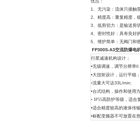
优点：
1、无污染：流体只接触
2、精度高：重复精度，
3、低剪切力：是输送剪
4、密封性好：具有良好
5、维护简单：无阀门和
FP300S-A3交流防爆
行星减速机构设计；
•无级调速，调节分辨率
0.
•大扭矩设计，运行平稳
33L/min;
•
流量大可达
•台式结构，操作和使用
高防护等级，适合
• IP55
•适合精度较高的液体传
•
标配变频器不可放置在