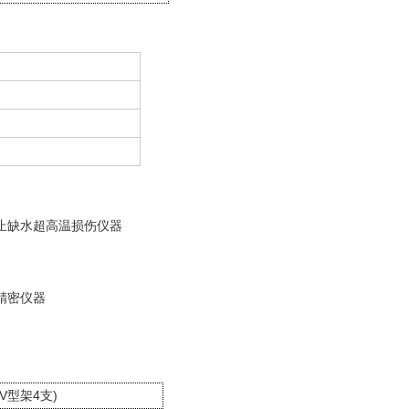
止缺水超高温损伤仪器
精密仪器
V
4
)
型架
支