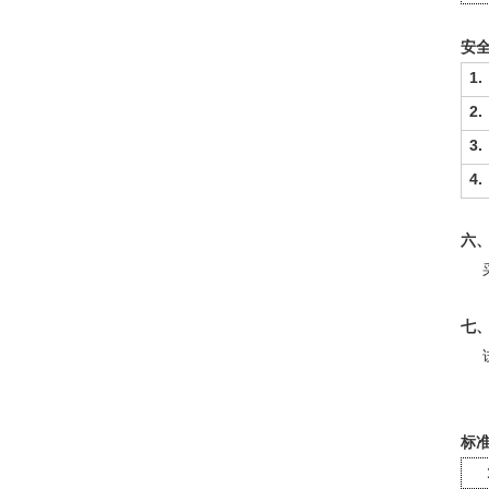
安
1.
2.
3.
4.
六
七
标