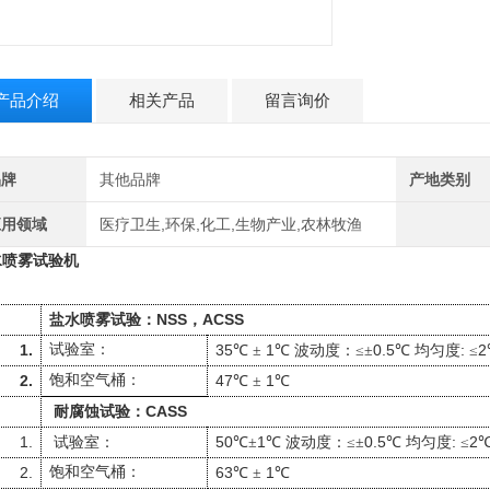
产品介绍
相关产品
留言询价
品牌
其他品牌
产地类别
应用领域
医疗卫生,环保,化工,生物产业,农林牧渔
水喷雾试验机
NSS
ACSS
盐水喷雾试验：
，
1.
试验室：
35
1
0.5
:
2
℃
±
℃
波动度：≤±
℃
均匀度
≤
2.
饱和空气桶：
47
1
℃
±
℃
CASS
耐腐蚀试验：
1.
50
1
0.5
:
2
试验室：
℃±
℃
波动度：≤±
℃
均匀度
≤
2.
饱和空气桶：
63
1
℃
±
℃