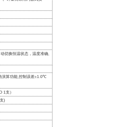
,
自动切换恒温状态，温度准确
,
1.0
动演算功能
控制误差±
℃
O 1
支）
)
支