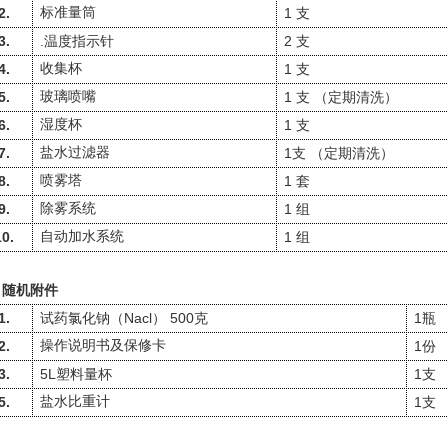
2.
标准量筒
1
支
3.
.
2
温度指示针
支
4.
收集杯
1
支
5.
玻璃喷嘴
1
支
（定期清洗）
6.
湿度杯
1
支
7.
盐水过滤器
1
支
（定期清洗）
8.
喷雾塔
1
套
9.
除雾系统
1
组
10.
自动加水系统
1
组
、随机附件
1.
Nacl
500
1
试药氯化钠（
）
克
瓶
2.
操作说明书及保修卡
1
份
3.
5L
1
塑料量杯
支
5.
盐水比重计
1
支