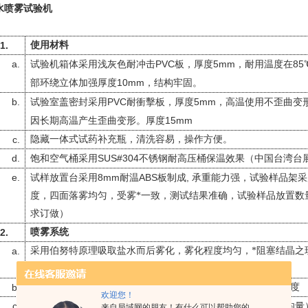
水喷雾试验机
1.
使用材料
a.
PVC
5mm
85
试验机箱体采用浅灰色耐冲击
板，厚度
，耐用温度在
10mm
部环绕立体加强厚度
，结构牢固。
b.
PVC
5mm
试验室盖密封采用
耐衝擊板，厚度
，高温使用不歪曲变
15mm
因长期高温产生歪曲变形。厚度
c.
隐藏一体式试药补充瓶，清洗容易，操作方便。
d.
SUS#304
饱和空气桶采用
不锈钢耐高压桶保温效果（中国台湾台
e.
8mm
ABS
,
试样放置台采用
耐温
板制成
承重能力强，试验样品架采
度，四面落雾均匀，受雾*一致，测试结果准确，试验样品放置数
求订做）
2.
喷雾系统
a.
采用伯努特原理吸取盐水而后雾化，雾化程度均匀，*阻塞结晶之
准
b.
喷嘴：采用特殊玻璃喷嘴制成，可调整喷雾量之大小及喷出角度
欢迎您！
c.
1
2ml/h
ml/80cm2/h
16
喷雾量
～
可调（
标准要求测试
小时求平均量
来自局域网的朋友！有什么可以帮助您的