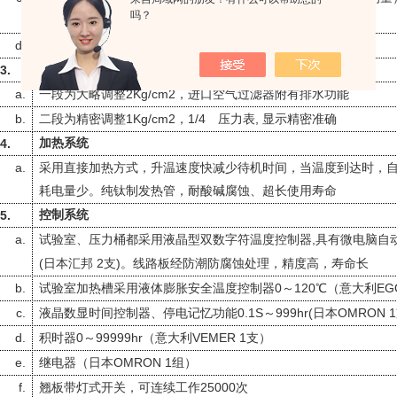
吗？
装，外形美观整齐，观察方便，减少仪器安装空间
d.
:
喷雾方式
连续式喷雾
3.
空气供应系统
a.
2Kg/cm2
一段为大略调整
，进口空气过滤器附有排水功能
b.
1Kg/cm2
1/4
,
二段为精密调整
，
压力表
显示精密准确
4.
加热系统
a.
采用直接加热方式，升温速度快减少待机时间，当温度到达时，
耗电量少。纯钛制发热管，耐酸碱腐蚀、超长使用寿命
5.
控制系统
a.
,
试验室、压力桶都采用液晶型双数字符温度控制器
具有微电脑自
(
2
)
日本汇邦
支
。线路板经防潮防腐蚀处理，精度高，寿命长
b.
0
120
EG
试验室加热槽采用液体膨胀安全温度控制器
～
℃（意大利
c.
0.1S
999hr(
OMRON 1
液晶数显时间控制器、停电记忆功能
～
日本
d.
0
99999hr
VEMER 1
积时器
～
（意大利
支）
e.
OMRON 1
继电器（日本
组）
f.
25000
翘板带灯式开关，可连续工作
次