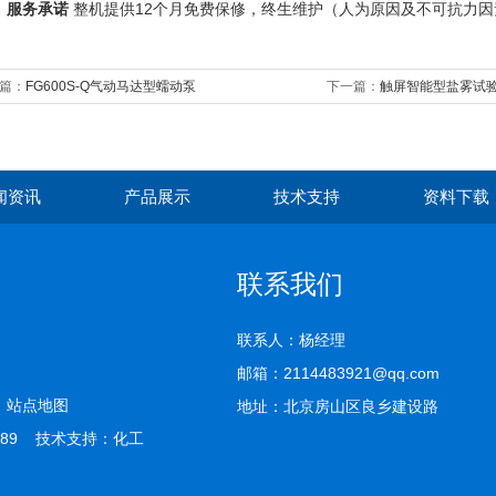
12
、
服务承诺
整机提供
个月免费保修，终生维护（人为原因及不可抗力因
篇：
FG600S-Q气动马达型蠕动泵
下一篇：
触屏智能型盐雾试
闻资讯
产品展示
技术支持
资料下载
联系我们
联系人：杨经理
邮箱：2114483921@qq.com
司
站点地图
地址：北京房山区良乡建设路
89 技术支持：
化工