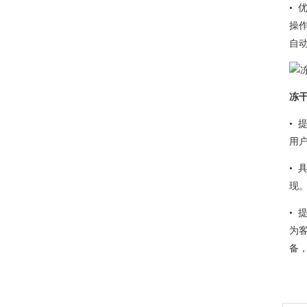
•
操
自
冻干
•
用
•
现
•
为
备