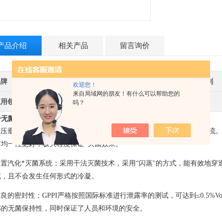
产品介绍
相关产品
留言询价
品牌
其他品牌
产地类别
欢迎您！
来自局域网的朋友！有什么可以帮助您的
应用领域
生物产业,制药/生物制药
吗？
无菌检测隔离器MIS1800CJ
特点
：
正压垂直单向流设计；根据《中国药典》的要求，隔离器需要为单向层流
布均一性更好，极大程度保证*灭菌效果。
内置汽化*灭菌系统；采用干法灭菌技术，采用
“
闪蒸
"
的方式，能有效地穿
减，且不会发生任何形式的冷凝。
优良的密封性；
GPPI
严格按照国际标准进行泄露率的测试，可达到
≤0.5%Vo
部的无菌保持性，同时保证了人员和环境的安全。