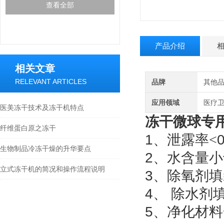
查看全部
产品介绍
相关文章
RELEVANT ARTICLES
品牌
其他
应用领域
医疗卫
医美冻干技术及冻干机特点
冻干微球专
纤维蛋白原之冻干
1
、泄露率<
0
生物制品冷冻干燥的升华要点
2
、水含量小
立式冻干机的简况和操作流程说明
3
、除氧剂填
4
、
除水剂
5
、净化材料