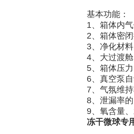
基本功能：
1
、箱体内气
2
、箱体密闭
3
、净化材料
4
、大过渡舱
5
、箱体压力
6
、真空泵自
7
、气氛维持
8
、泄漏率的
9
、氧含量、
冻干微球专