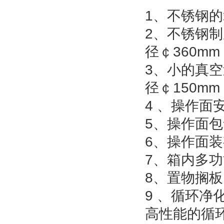
1
、不锈钢的
2
、不锈钢制
径￠
360mm
3
、小的真空
径￠
150mm
4
、操作面
5
、操作面包
6
、操作面装
7
、箱内多功
8
、置物搁板
9
、循环净
高性能的循