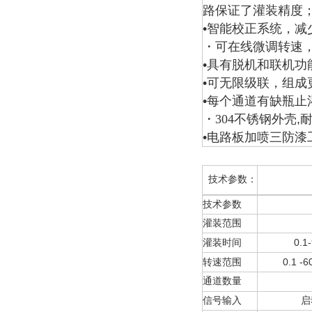
路保证了灌装精度
•智能校正系统，
・可在线微调转速
•具有脱机和联机功
•可无限级联，组成
•每个通道有缺瓶止
・
304
不锈钢外壳,
•电路板加喷三防漆
技术参数：
技术参数
灌装范围
0.1
灌装时间
0.1 -6
转速范围
通道数量
信号输入
启