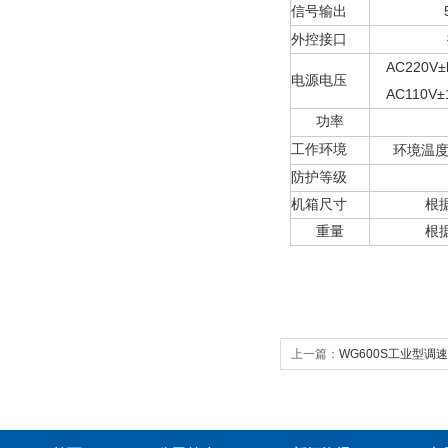
信号输出
外控接口
AC220V±l
电源电压
AC1
1
0V±
功率
工作环境
环境温
防护等级
机箱尺寸
根
重量
根
上一篇：
WG600S工业型调