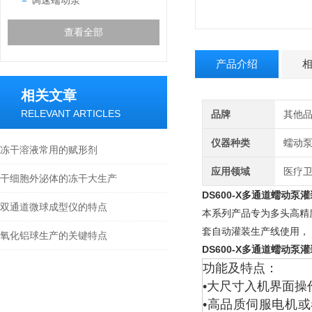
调速蠕动泵
查看全部
产品介绍
相关文章
RELEVANT ARTICLES
品牌
其他
仪器种类
蠕动
冻干溶液常用的赋形剂
应用领域
医疗卫
干细胞外泌体的冻干大生产
DS600-X多通道蠕动泵
双通道微球成型仪的特点
本系列产品专为多头高精
套自动灌装生产线使用，
氧化铝球生产的关键特点
DS600-X多通道蠕动泵
功能及特点：
•大尺寸入机界面操
•高品质伺服电机