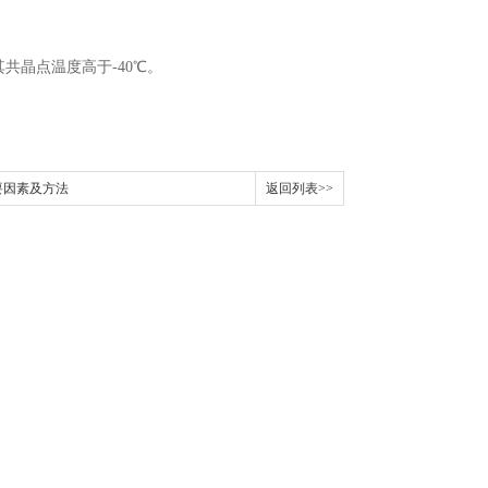
其共晶点温度高于
-40
℃
。
要因素及方法
返回列表>>