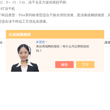
12．0～ 13．5 h)，冻干仓压力波动渐趋平静。
5-8T
冻干机
干样品类型：
Pilot
系列标准型适合干燥水溶性溶液、悬浊液或糊状物质，
型适合冻干样品工艺优化及摸索。
欢迎您！
篇：
冻干机冻干蛋白质及盐析法
下一篇：
冻干机冻干药品重
来自局域网的朋友！有什么可以帮助您的
吗？