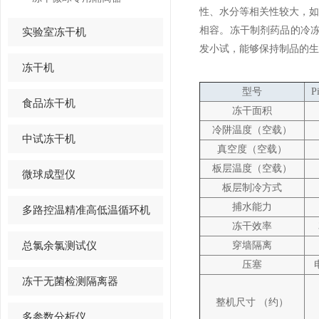
性、水分等相关性较大，
相容。冻干制剂药品的冷
实验室冻干机
发小试，能够保持制品的生
冻干机
型号
P
食品冻干机
冻干面积
冷阱温度（空载）
中试冻干机
真空度（空载）
板层温度（空载）
微球成型仪
板层制冷方式
捕水能力
多路控温精准高低温循环机
冻干效率
总氯余氯测试仪
穿墙隔离
压塞
冻干无菌检测隔离器
整机尺寸
（约）
多参数分析仪