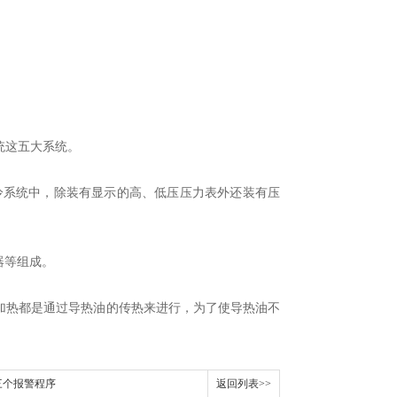
统这五大系统。
系统中，除装有显示的高、低压压力表外还装有压
器等组成。
热都是通过导热油的传热来进行，为了使导热油不
三个报警程序
返回列表>>