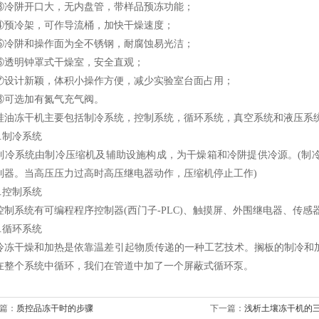
阱开口大，无内盘管，带样品预冻功能；
冷架，可作导流桶，加快干燥速度；
阱和操作面为全不锈钢，耐腐蚀易光洁；
明钟罩式干燥室，安全直观；
计新颖，体积小操作方便，减少实验室台面占用；
选加有氮气充气阀。
冻干机主要包括制冷系统，控制系统，循环系统，真空系统和液压系
制冷系统
系统由制冷压缩机及辅助设施构成，为干燥箱和冷阱提供冷源。(制冷
制器。当高压压力过高时高压继电器动作，压缩机停止工作)
控制系统
系统有可编程程序控制器(西门子-PLC)、触摸屏、外围继电器、传感
循环系统
干燥和加热是依靠温差引起物质传递的一种工艺技术。搁板的制冷和加
在整个系统中循环，我们在管道中加了一个屏蔽式循环泵。
篇：
质控品冻干时的步骤
下一篇：
浅析土壤冻干机的