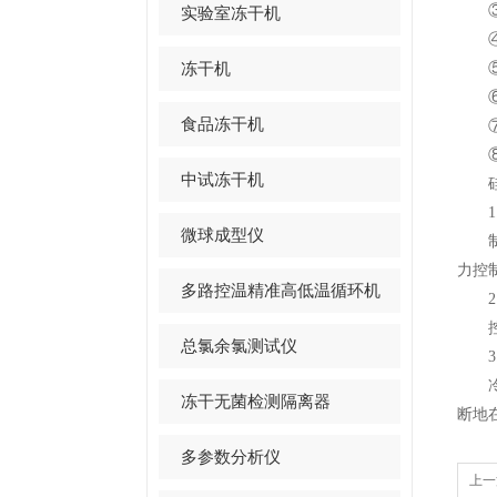
③冷
实验室冻干机
④预
冻干机
⑤冷
⑥透
食品冻干机
⑦设
⑧可
中试冻干机
硅油
1.
微球成型仪
制冷
力控
多路控温精准高低温循环机
2.
控制
总氯余氯测试仪
3.
冷冻
冻干无菌检测隔离器
断地
多参数分析仪
上一