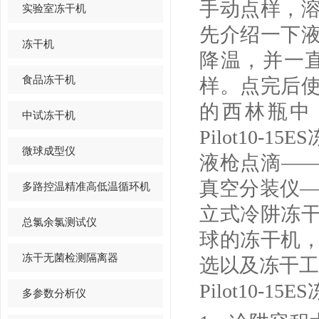
手动点样，
实验室冻干机
先介绍一下
冻干机
降温，并一
食品冻干机
样。点完后
的西林瓶中
中试冻干机
Pilot10-1
微球成型仪
液枪点滴—
真空分装仪
多路控温精准高低温循环机
立式冷阱冻
总氯余氯测试仪
球的冻干机
冻干无菌检测隔离器
选以及冻干工
Pilot10-
多参数分析仪