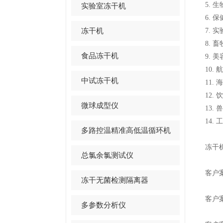
5.
生
实验室冻干机
6.
保
冻干机
7.
实
8.
畜
食品冻干机
9.
美
10.
航
中试冻干机
11.
海
12.
饮
微球成型仪
13.
兽
14.
工
多路控温精准高低温循环机
冻干
总氯余氯测试仪
客户
冻干无菌检测隔离器
客户
多参数分析仪