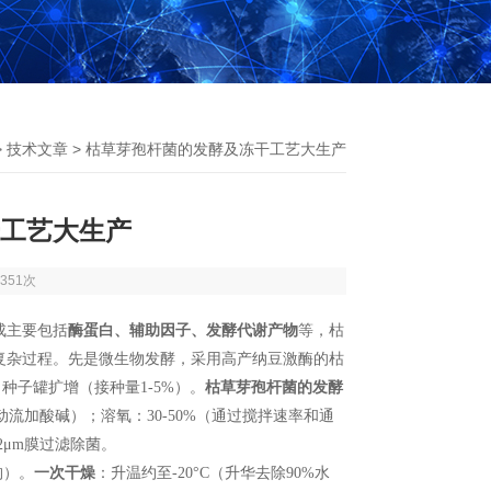
>
技术文章
> 枯草芽孢杆菌的发酵及冻干工艺大生产
工艺大生产
351次
成主要包括
酶蛋白、辅助因子、发酵代谢产物
等
，
枯
复杂过程。先是微生物发酵，采用高产纳豆激酶的枯
→
种子罐扩增（接种量
1-5%
）。
枯草芽孢杆菌的发酵
动流加酸碱）；溶氧：
30-50%
（通过搅拌速率和通
2μm
膜过滤除菌。
构）。
一次干燥
：升温约至
-20°C
（升华去除
90%
水