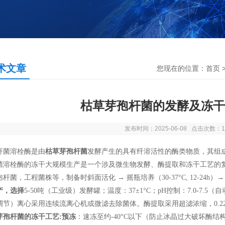
术文章
您现在的位置：
首页
枯草芽孢杆菌的发酵及冻干
发布时间：2025-06-08 点击次数：1
杆菌溶栓酶是由
枯草芽孢杆菌
发酵产生的具有纤溶活性的酶类物质，其组
菌溶栓酶的冻干大规模生产是一个涉及微生物发酵、酶提取和冻干工艺的
孢杆菌，工程菌株等，制备时斜面活化
→
摇瓶培养（
30-37°C, 12-24h
）
产，选择
5-50
吨（工业级）发酵罐；温度：
37±1°C
；
pH
控制：
7.0-7.5
（自
调节）离心采用连续流离心机或微滤去除菌体。酶提取采用超滤浓缩，
0.2
芽孢杆菌
的冻干工艺
:
预冻
：速冻至约
-40°C
以下（防止冰晶过大破坏酶结