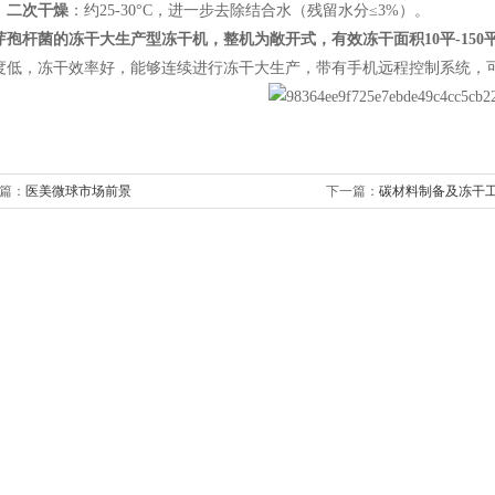
。
二次干燥
：约
25-30°C
，进一步去除结合水（残留水分
≤3%
）。
芽孢杆菌的冻干大生产型冻干机，整机为敞开式，有效冻干面积
10
平
-150
度低，冻干效率好，能够连续进行冻干大生产，带有手机远程控制系统，
篇：
医美微球市场前景
下一篇：
碳材料制备及冻干