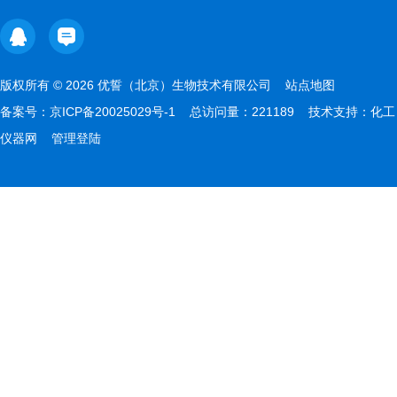
版权所有 © 2026 优誓（北京）生物技术有限公司
站点地图
备案号：
京ICP备20025029号-1
总访问量：221189 技术支持：
化工
仪器网
管理登陆