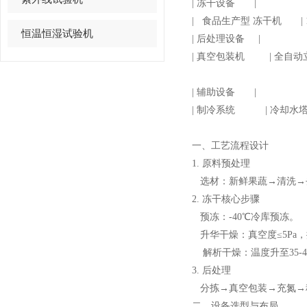
|
冻干设备
|
|
食品生产型
冻干机
|
恒温恒湿试验机
|
后处理设备
|
|
真空包装机
|
全自动
|
辅助设备
|
|
制冷系统
|
冷却水
一、工艺流程设计
1.
原料预处理
选材：新鲜果蔬→清洗→
2.
冻干核心步骤
预冻：
-40
℃冷库预冻。
升华干燥：真空度≤
5Pa
，
解析干燥：温度升至
35-
3.
后处理
分拣→真空包装→充氮→
二、设备选型与布局