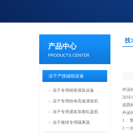
技
产品中心
PRODUCTS CENTER
冻干产线辅助设备
外泌
冻干专用精密灌装设备
法
SE
冻干专用粉体高速灌装机
或西
冻干专用灌装加塞轧盖机
外泌
1．
冻干微球专用隔离器
2.
一