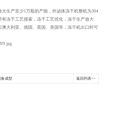
放大生产至少
1
万瓶的产能，外泌体冻干机整机为
304
带有冻干工艺摸索，冻干工艺优化，冻干生产放大
口澳大利亚、德国、英国、美国等，冻干机出口时可
制备成型
返回列表>>