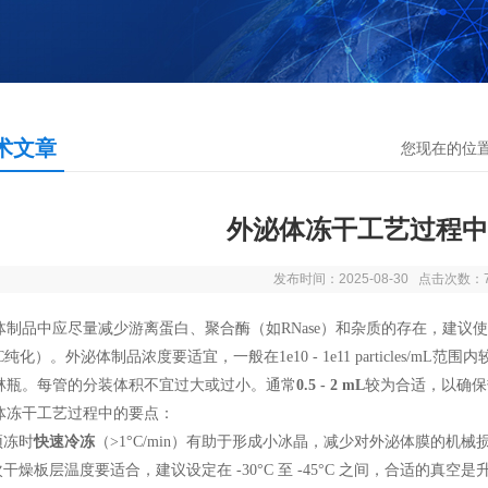
术文章
您现在的位
外泌体冻干工艺过程中
发布时间：2025-08-30 点击次数：
体制品
中应尽量减少游离蛋白、聚合酶（如
RNase
）和杂质的存在，建议使
C
纯化）。外泌体制品浓度要适宜，一般在
1e10 - 1e11 particles/mL
范围内
林瓶。每管的分装体积不宜过大或过小。通常
0.5 - 2 mL
较为合适，以确保
体冻干工艺过程中的要点：
预冻时
快速冷冻
（
>1°C/min
）有助于形成小冰晶，减少对外泌体膜的机械
次干燥板层温度要适合，建议设定在
-30°C
至
-45°C
之间，合适的真空是