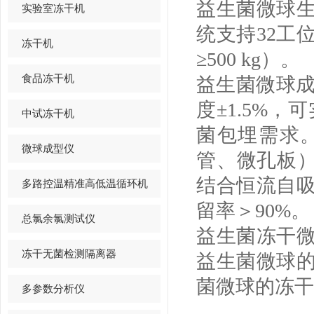
益生菌微球
实验室冻干机
统支持
32
工
冻干机
≥
500 kg
）。
食品冻干机
益生菌微球
度±
1.5%
，可
中试冻干机
菌包埋需求
微球成型仪
管、微孔板
结合恒流自
多路控温精准高低温循环机
留率＞
90%
。
总氯余氯测试仪
益生菌冻干
冻干无菌检测隔离器
益生菌微球
菌微球的冻干
多参数分析仪