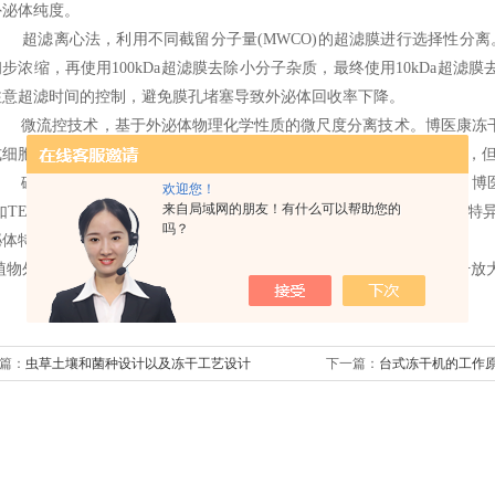
外泌体纯度。
超滤离心法，利用不同截留分子量
(MWCO)
的超滤膜进行选择性分离
初步浓缩，再使用
100kDa
超滤膜去除小分子杂质，最终使用
10kDa
超滤膜
注意超滤时间的控制，避免膜孔堵塞导致外泌体回收率下降。
微流控技术，基于外泌体物理化学性质的微尺度分离技术。博医康冻
式细胞术，实现植物外泌体的高纯度分离。这种方法操作自动化程度高，
磁珠免疫亲和法，基于植物外泌体表面特异性标志物的亲和纯化。博
欢迎您！
来自局域网的朋友！有什么可以帮助您的
如
TET8
、
PEN1
等
)
的抗体包被磁珠，通过孵育和磁分离实现外泌体的特
吗？
泌体特异性抗体的可获得性有限。
植物外泌体冻干工艺开发，植物外泌体冻干工艺优化，植物外泌体冻干放
篇：
虫草土壤和菌种设计以及冻干工艺设计
下一篇：
台式冻干机的工作