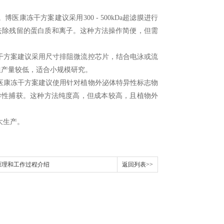
。博医康冻干方案建议采用
300 - 500kDa
超滤膜进行
去除残留的蛋白质和离子。这种方法操作简便，但需
干方案建议采用尺寸排阻微流控芯片，结合电泳或流
但产量较低，适合小规模研究。
医康冻干方案建议使用针对植物外泌体特异性标志物
异性捕获。这种方法纯度高，但成本较高，且植物外
大生产。
原理和工作过程介绍
返回列表>>