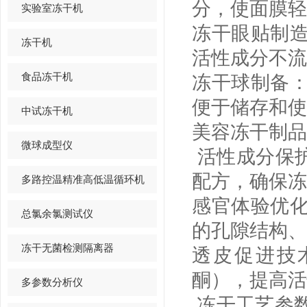
分，使面膜轻
实验室冻干机
冻干眼贴制
冻干机
活性成分不流
食品冻干机
冻干球制备
便于储存和使
中试冻干机
美容冻干制品
微球成型仪
活性成分保
配方，确保冻
多路控温精准高低温循环机
感官体验优
总氯余氯测试仪
的孔隙结构、
冻干无菌检测隔离器
透皮促进技
酮），提高活
多参数分析仪
冻干工艺参