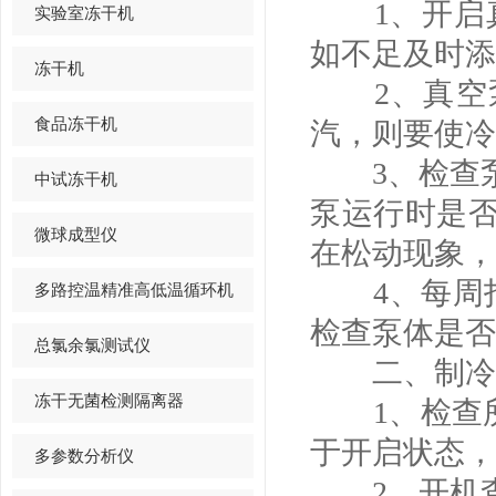
1、开启真
实验室冻干机
如不足及时添
冻干机
2、真空泵
食品冻干机
汽，则要使冷
3、检查泵
中试冻干机
泵运行时是
微球成型仪
在松动现象，
4、每周打
多路控温精准高低温循环机
检查泵体是否
总氯余氯测试仪
二、制冷
冻干无菌检测隔离器
1、检查所
于开启状态，
多参数分析仪
2、开机查