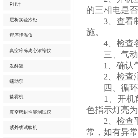
PH计
的三相电是否
3、查看制
层析实验冷柜
施。
程序降温仪
4、检查各
真空冷冻离心浓缩仪
三、气动
1、确认气
发酵罐
2、检查润
蠕动泵
四、循环
盐雾机
1、开机前
色指示灯亮为
真空密封性能测试仪
2、检查平
紫外线试验机
常，如有异常