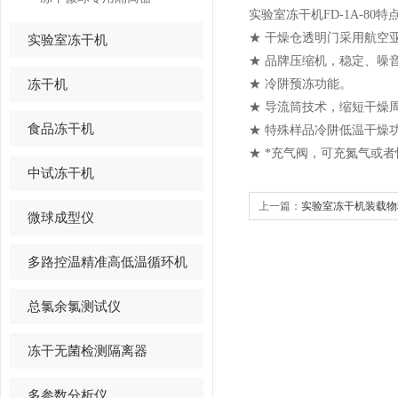
实验室冻干机
FD-1A-80
特
★
干燥仓透明门采用航空
实验室冻干机
★
品牌压缩机，稳定、噪
冻干机
★
冷阱预冻功能。
★
导流筒技术，缩短干燥
食品冻干机
★
特殊样品冷阱低温干燥
★
*充气阀，可充氮气或
中试冻干机
上一篇：
实验室冻干机装载物
微球成型仪
多路控温精准高低温循环机
总氯余氯测试仪
冻干无菌检测隔离器
多参数分析仪