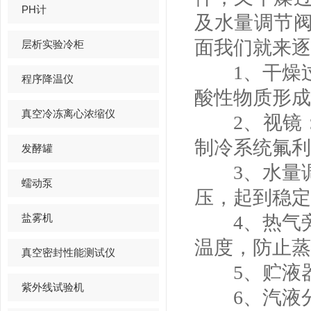
PH计
及水量调节
面我们就来逐
层析实验冷柜
1、干燥过
程序降温仪
酸性物质形成
真空冷冻离心浓缩仪
2、视镜：
制冷系统氟利
发酵罐
3、水量调
蠕动泵
压，起到稳定
盐雾机
4、热气旁
温度，防止蒸
真空密封性能测试仪
5、贮液器
紫外线试验机
6、汽液分