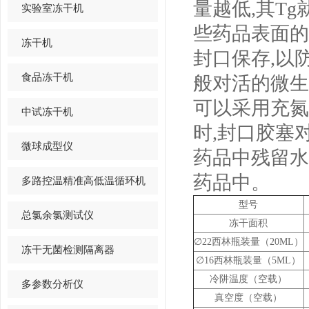
量越低,其T
实验室冻干机
些药品表面的
冻干机
封口保存,以
食品冻干机
般对活的微生
可以采用充氮
中试冻干机
时,封口胶塞
微球成型仪
药品中残留水
药品中。
多路控温精准高低温循环机
型号
总氯余氯测试仪
冻干面积
∅
22
西林瓶装量（
20ML
）
冻干无菌检测隔离器
∅
16
西林瓶装量（
5ML
）
冷阱温度（空载）
多参数分析仪
真空度（空载）