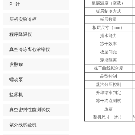
板层温度（空载）
PH计
板层制冷方式
层析实验冷柜
板层数量
板层尺寸（
mm
）
程序降温仪
捕水能力
冻干效率
真空冷冻离心浓缩仪
板层间距
穿墙隔离
发酵罐
冻干曲线拟合度
晶型控制
蠕动泵
蒸汽分压控制
升华结束判定
盐雾机
冻干终点测试
压塞
真空密封性能测试仪
整机尺寸
（约）
紫外线试验机