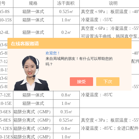
型号
规格
冻干面积
说明
ot5-8S
箱阱一体式
0.525
㎡
真空度＜9Pa； 板层温度：-4
冷凝温度：-55℃
t10-15S
箱阱一体式
1.0
㎡
真空度＜6Pa； 冷凝温度：-5
ot2-4L
箱阱一体式
0.2
㎡
可设置冻干曲线，韩国真空泵
ot3-6L
箱阱一体式
0.35
㎡
ot5-8L
箱阱一体式
欢迎您！
0.525
㎡
真空度＜6Pa； 板层温度：-4
来自局域网的朋友！有什么可以帮助您的
冷凝温度：-55℃ ；全进口配
t7-12L
箱阱一体式
0.8
㎡
吗？
t10-15L
箱阱一体式
1.0
㎡
ot3-6E
箱阱一体式
0.35
㎡
ot5-8E
箱阱一体式
0.525
㎡
真空度＜3Pa； 板层温度：-5
冷凝温度：-85℃
t7-12E
箱阱一体式
0.8
㎡
t10-15E
箱阱一体式
1.0
㎡
t3-6ES
箱阱分离式（GMP）
0.35
㎡
t5-8ES
箱阱分离式（GMP）
0.525
㎡
真空度＜3Pa； 板层温度：-5
冷凝温度：-85℃；全进口配
t7-12ES
箱阱分离式（GMP）
0.8
㎡
10-15ES
箱阱分离式（GMP）
1.0
㎡