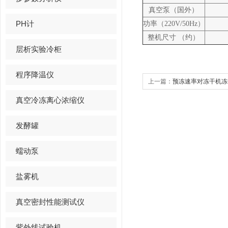
真空泵（国外）
PH计
功率（
220V/50Hz
）
整机尺寸
（约）
层析实验冷柜
程序降温仪
上一篇：
预冻速率对冻干机冻
真空冷冻离心浓缩仪
发酵罐
蠕动泵
盐雾机
真空密封性能测试仪
紫外线试验机