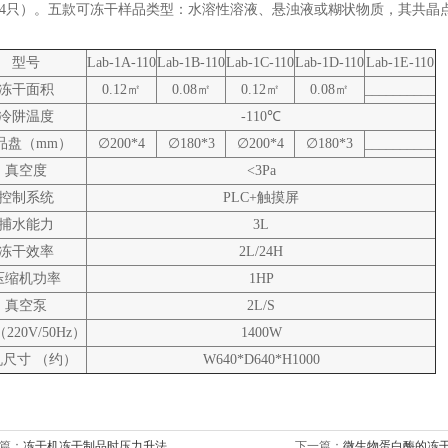
4
只）。五款可冻干样品类型：水溶性溶液、悬浊液或糊状物质，其共晶
型号
Lab-1A-110
Lab-1B-110
Lab-1C-110
Lab-1D-110
Lab-1E-110
冻干面积
0.12
㎡
0.08
㎡
0.12
㎡
0.08
㎡
__________
冷阱温度
-110
℃
品盘（
mm
）
∅
200*4
∅
180*3
∅
200*4
∅
180*3
__________
真空度
<3Pa
控制系统
PLC+
触摸屏
捕水能力
3L
冻干效率
2L/24H
压缩机功率
1HP
真空泵
2L/S
（
220V/50Hz
）
1400W
机尺寸
（约）
W640*D640*H1000
篇：
冻干机冻干制品时压力升法
下一篇：
微生物蛋白酶的冻