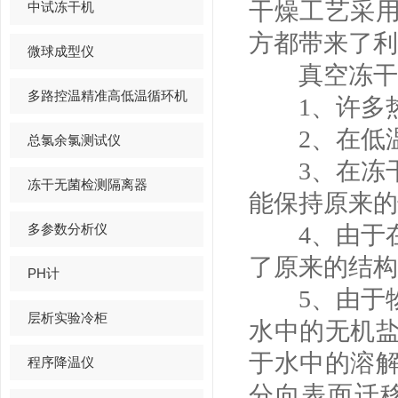
干燥工艺采
中试冻干机
方都带来了利
微球成型仪
真空冻干机
多路控温精准高低温循环机
1、许多热
2、在低温
总氯余氯测试仪
3、在冻干
冻干无菌检测隔离器
能保持原来的
多参数分析仪
4、由于在
了原来的结构
PH计
5、由于物
层析实验冷柜
水中的无机
于水中的溶
程序降温仪
分向表面迁