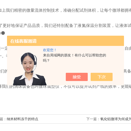
再加上我们精密的微量流体控制技术，准确分配试剂体积，让每个微球都拥
为了更好地保证产品品质，我们还特别配备了液氮保温分割装置，让液体
🌑
您一定会爱上我们设备制成的微球！无论是球形度好、每个微球都独立自
欢迎您！
来自局域网的朋友！有什么可以帮助您的
。🌟
吗？
我们的设备不仅工作顺畅，高度可控可调，满足您的灵活需求，同时还具
选择我们的滴珠设备也叫微球成型仪，不仅可以提升试剂产线的效率，更能
篇：
纳米材料冻干的特点
下一篇：
氧化铝微球为何成