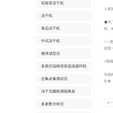
实验室冻干机
💧
冻干机
🌪
食品冻干机
优。❄
中试冻干机
✨✨
定统一
微球成型仪
⚡而
多路控温精准高低温循环机
🚀
总氯余氯测试仪
💪💎
冻干无菌检测隔离器
上一
多参数分析仪