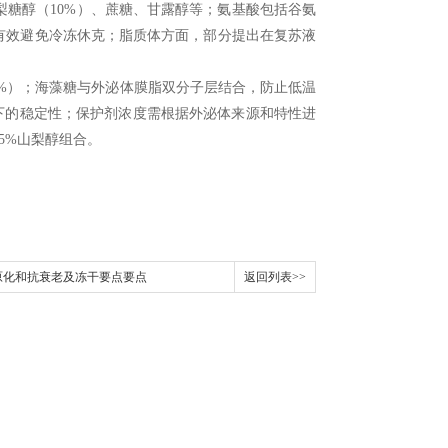
梨糖醇（
10%
）、蔗糖、甘露醇等；氨基酸包括谷氨
有效避免冷冻休克；脂质体方面，部分提出在复苏液
5%
）；海藻糖与外泌体膜脂双分子层结合，防止低温
下的稳定性；保护剂浓度需根据外泌体来源和特性进
15%
山梨醇组合。
原化和抗衰老及冻干要点要点
返回列表>>