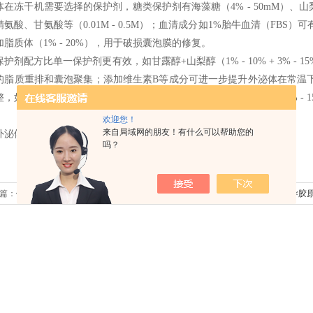
体在冻干机需要选择的保护剂，糖类保护剂有海藻糖（
4% - 50mM
）、山
精氨酸、甘氨酸等（
0.01M - 0.5M
）；血清成分如
1%
胎牛血清（
FBS
）可
加脂质体（
1% - 20%
），用于破损囊泡膜的修复。
保护剂配方比单一保护剂更有效，如甘露醇
+
山梨醇（
1% - 10% + 3% - 1
的脂质重排和囊泡聚集；添加维生素
B
等成分可进一步提升外泌体在常温
整，如间充质干细胞来源外泌体冻干保护剂配方为
1% - 6%
甘露醇与
3% - 
欢迎您！
来自局域网的朋友！有什么可以帮助您的
外泌体冻干工艺摸索，外泌体冻干工艺开发，外泌体冻干放大生产等。
吗？
篇：
保健品冻干粉的冻干工艺要点
下一篇：
冻干外泌体诱导胶