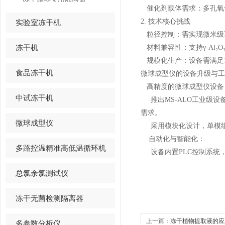
催化剂载体需求：多孔氧
2.
技术核心挑战
实验室冻干机
粒径控制：需实现微米级
冻干机
材料兼容性：支持γ
-Al
₂
O
规模化生产：设备需满足
食品冻干机
微球成型仪的设备升级与工
高精度的微球成型仪设备
中试冻干机
推出
MS-ALO
工业级设
需求。
微球成型仪
采用模块化设计，单模
自动化与智能化：
多路控温精准高低温循环机
设备内置
PLC
控制系统
总氯余氯测试仪
冻干无菌检测隔离器
上一篇：
冻干植物提取液的应
多参数分析仪