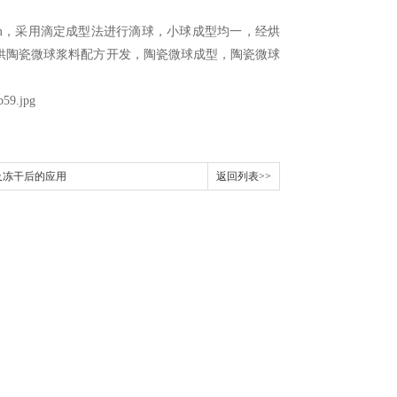
m
，采用滴定成型法进行滴球，小球成型均一，经烘
供陶瓷微球浆料配方开发，陶瓷微球成型，陶瓷微球
及冻干后的应用
返回列表>>