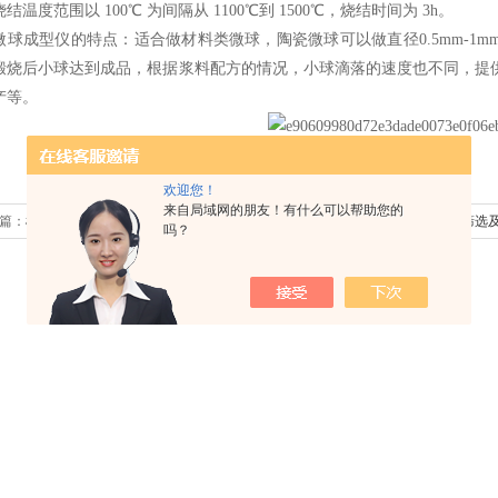
烧结温度范围以
100
℃
为间隔从
1100
℃到
1500
℃，烧结时间为
3h
。
微球成型仪的特点：适合做材料类微球，陶瓷微球可以做直径
0.5mm-1m
煅烧后小球达到成品，根据浆料配方的情况，小球滴落的速度也不同，提
产等。
欢迎您！
来自局域网的朋友！有什么可以帮助您的
篇：
植物类常见食品的冻干情况
下一篇：
植物外泌体的筛选
吗？