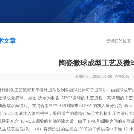
术文章
您现在的位置
陶瓷微球成型工艺及微
发布时间：2026-01-06 点击次数：
微球制备工艺流程基于微球成型仪制备微球总体可分成两步，由微球成型
微球或凝胶球。如图
所示为制备
Al2O3
微球的工艺流程，
其详细的工艺
和蒸馏水而得到。在混合浆料中
Al2O3
粉末和
PVA
的加入量分别为
45 vol
将
Al2O3
浆液注入浆料桶中，采用适当的喷嘴针头尺寸和挤出压力进行浆
沉降到包含
10 wt.
％硼酸的甘油溶液之后，由于
PVA
和硼酸之间的交联
从生坯表面洗掉。（
4
）将清洗过的生坯在
50
℃的干燥烘箱中干燥
12
小