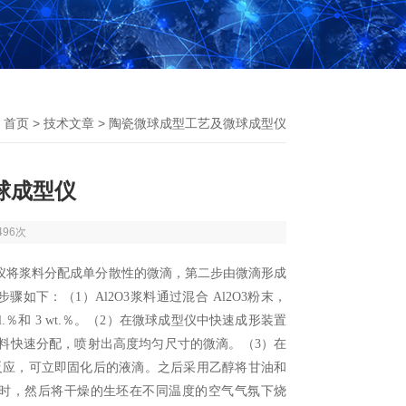
：
首页
>
技术文章
> 陶瓷微球成型工艺及微球成型仪
球成型仪
496次
仪将浆料分配成单分散性的微滴，第二步由微滴形成
步骤如下：（
1
）
Al2O3
浆料通过混合
Al2O3
粉末，
.
％和
3 wt.
％。（
2
）在微球成型仪中快速成形装置
料快速分配，喷射出高度均匀尺寸的微滴。（
3
）在
反应，可立即固化后的液滴。之后采用乙醇将甘油和
时，然后将干燥的生坯在不同温度的空气气氛下烧