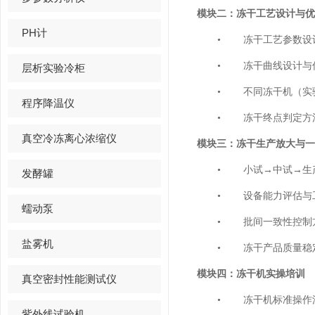
模块二：冻干工艺设计与优
PH计
•
冻干工艺参数设
•
冻干曲线设计与
层析实验冷柜
•
不同冻干机（实
程序降温仪
•
冻干终点判定方
真空冷冻离心浓缩仪
模块三：冻干生产放大与一
•
小试
→
中试
→
生
发酵罐
•
设备能力评估与
蠕动泵
•
批间一致性控制
盐雾机
•
冻干产品质量稳
模块四：冻干机实操培训
真空密封性能测试仪
•
冻干机标准操作
紫外线试验机