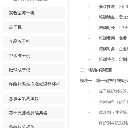
•
会议性质
：闭门
实验室冻干机
•
培训地点
：
贵企
冻干机
•
培训时长
：
1-2
•
培训费用
：
免费
食品冻干机
•
培训对象
：企业
中试冻干机
•
培训特色
：
定制
微球成型仪
二、培训内容概要
模块一：冻干保护剂与赋形
多路控温精准高低温循环机
•
冻干保护剂筛选
总氯余氯测试仪
•
不同物料（蛋白
冻干无菌检测隔离器
•
赋形剂（甘露醇
•
保护剂与赋形剂
多参数分析仪