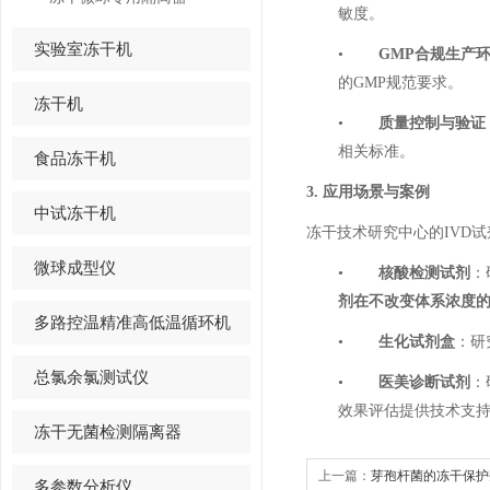
敏度。
实验室冻干机
•
GMP
合规生产
的
GMP
规范要求。
冻干机
•
质量控制与验证
相关标准。
食品冻干机
3.
应用场景与案例
中试冻干机
冻干技术研究中心的
IVD
试
微球成型仪
•
核酸检测试剂
：
剂在不改变体系浓度
多路控温精准高低温循环机
•
生化试剂盒
：研
总氯余氯测试仪
•
医美诊断试剂
：
效果评估提供技术支
冻干无菌检测隔离器
上一篇：
芽孢杆菌的冻干保护
多参数分析仪