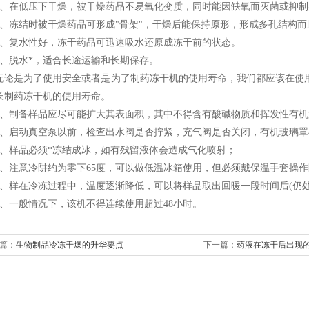
在低压下干燥，被干燥药品不易氧化变质，同时能因缺氧而灭菌或抑制
冻结时被干燥药品可形成"骨架"，干燥后能保持原形，形成多孔结构而
复水性好，冻干药品可迅速吸水还原成冻干前的状态。
脱水*，适合长途运输和长期保存。
是为了使用安全或者是为了制药冻干机的使用寿命，我们都应该在使用
长制药冻干机的使用寿命。
制备样品应尽可能扩大其表面积，其中不得含有酸碱物质和挥发性有机
启动真空泵以前，检查出水阀是否拧紧，充气阀是否关闭，有机玻璃罩
样品必须*冻结成冰，如有残留液体会造成气化喷射；
注意冷阱约为零下65度，可以做低温冰箱使用，但必须戴保温手套操作
样在冷冻过程中，温度逐渐降低，可以将样品取出回暖一段时间后(仍处
一般情况下，该机不得连续使用超过48小时。
篇：
生物制品冷冻干燥的升华要点
下一篇：
药液在冻干后出现