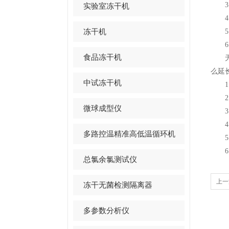
3、
实验室冻干机
4、
冻干机
5、
6、
食品冻干机
无论
么延
中试冻干机
1、
2、
微球成型仪
3、
4、
多路控温精准高低温循环机
5、
6、
总氯余氯测试仪
上一
冻干无菌检测隔离器
多参数分析仪