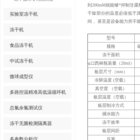
到200mM就能够*抑制
干燥部分的温度必须低于
实验室冻干机
间， 甚至是设备能力所不
冻干机
型号
食品冻干机
规格
冻干面积
中试冻干机
φ22
西林瓶装量（
20ml
）
板层尺寸（
mm
）
微球成型仪
冷阱温度
(
空载）
真空度
（空载）
多路控温精准高低温循环机
板层温度（空载）
板层制冷方式
总氯余氯测试仪
捕水能力
冻干效率
冻干无菌检测隔离器
板层间距
多参数分析仪
压塞